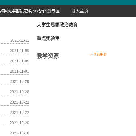
官方网站作
体育·「中国」官方网站作
院发文件
下载专区
聊大主页
大学生思想政治教育
重点实验室
2021-11-11
2021-11-09
>>查看更多
教学资源
2021-11-09
2021-11-01
2021-10-29
2021-10-28
2021-10-22
2021-10-22
2021-10-20
2021-10-18