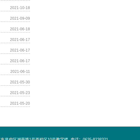
2021-10-18
2021-09-09
2021-06-18
2021-06-17
2021-06-17
2021-06-17
2021-06-11
2021-05-30
2021-05-23
2021-05-20
东昌府区湖南路1号西校区10号教学楼
电话：
0635-8238321