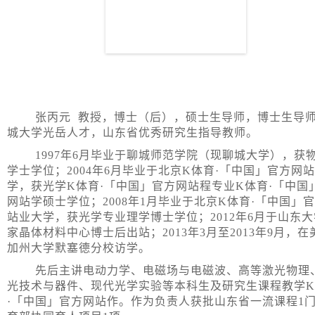
张丙元
教授，博士（后），硕士生导师，博士生导
城大学光岳人才，山东省优秀研究生指导教师。
1997
年
6
月毕业于聊城师范学院（现聊城大学），获
学士学位；
2004
年
6
月毕业于北京K体育·「中国」官方网
学，获光学K体育·「中国」官方网站程专业K体育·「中国
网站学硕士学位；
2008
年
1
月毕业于北京K体育·「中国」
站业大学，获光学专业理学博士学位；
2012
年
6
月于山东大
家晶体材料中心博士后出站；
2013
年
3
月至
2013
年
9
月，在
加州大学默塞德分校访学。
先后主讲电动力学、电磁场与电磁波、高等激光物理
光技术与器件、现代光学实验等本科生及研究生课程教学
·「中国」官方网站作。作为负责人获批山东省一流课程
1